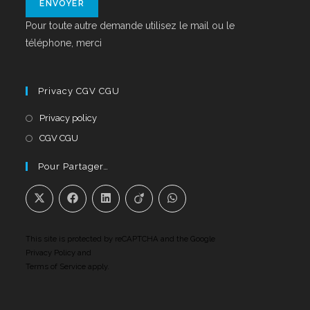
Pour toute autre demande utilisez le mail ou le
téléphone, merci
Privacy CGV CGU
Privacy policy
CGV CGU
Pour Partager…
This site is protected by reCAPTCHA and the Google
Privacy Policy
and
Terms of Service
apply.