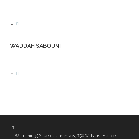
-
WADDAH SABOUNI
-
DW Training
52 rue des archives, 75004 Paris, France