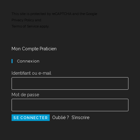
This site is protected by reCAPTCHA and the Google
Privacy Policy
and
Terms of Service
apply.
Mon Compte Praticien
Connexion
Identifiant ou e-mail
Mot de passe
Oublié ?
S’inscrire