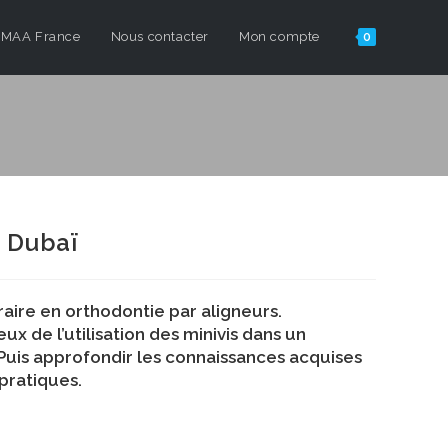
EUMAA France
Nous contacter
Mon compte
0
– Dubaï
raire en orthodontie par aligneurs.
x de l’utilisation des minivis dans un
 Puis approfondir les connaissances acquises
 pratiques.