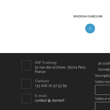
WADDAH SABOUNI
DW Training
je souh
52 rue des archives, 75004 Paris,
format
France
(inscripti
Contact
Votre n
+33 (0)6 70 97 53 69
E-mail :
Votre e-m
contact @ dwma.fr